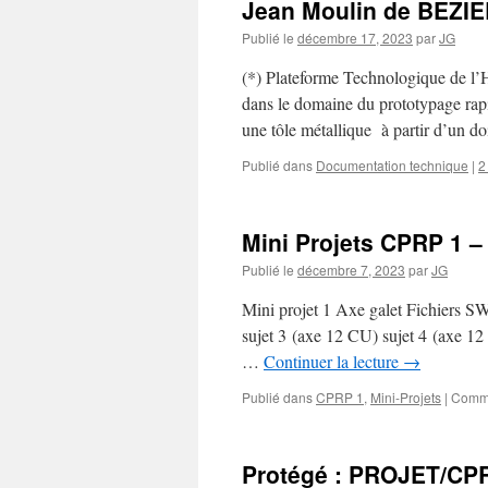
Jean Moulin de BEZI
Publié le
décembre 17, 2023
par
JG
(*) Plateforme Technologique de l’H
dans le domaine du prototypage rap
une tôle métallique à partir d’un d
Publié dans
Documentation technique
|
2
Mini Projets CPRP 1 – 
Publié le
décembre 7, 2023
par
JG
Mini projet 1 Axe galet Fichiers SW
sujet 3 (axe 12 CU) sujet 4 (axe 1
…
Continuer la lecture
→
Publié dans
CPRP 1
,
Mini-Projets
|
Comme
Protégé : PROJET/C