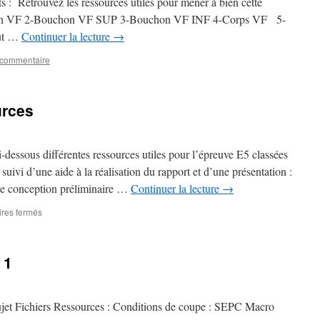
ts : Retrouvez les ressources utiles pour mener à bien cette
chon VF 2-Bouchon VF SUP 3-Bouchon VF INF 4-Corps VF 5-
ût …
Continuer la lecture
→
 commentaire
urces
dessous différentes ressources utiles pour l’épreuve E5 classées
t suivi d’une aide à la réalisation du rapport et d’une présentation :
e conception préliminaire …
Continuer la lecture
→
sur
res fermés
Epreuves
E5
–
 1
Ressources
sujet Fichiers Ressources : Conditions de coupe : SEPC Macro