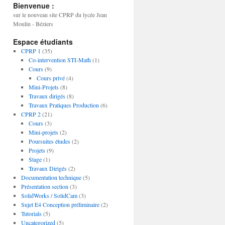
Bienvenue :
sur le nouveau site CPRP du lycée Jean
Moulin - Béziers
Espace étudiants
CPRP 1
(35)
Co-intervention STI-Math
(1)
Cours
(9)
Cours privé
(4)
Mini-Projets
(8)
Travaux dirigés
(8)
Travaux Pratiques Production
(6)
CPRP 2
(21)
Cours
(3)
Mini-projets
(2)
Poursuites études
(2)
Projets
(9)
Stage
(1)
Travaux Dirigés
(2)
Documentation technique
(5)
Présentation section
(3)
SolidWorks / SolidCam
(3)
Sujet E4 Conception préliminaire
(2)
Tutorials
(5)
Uncategorized
(5)