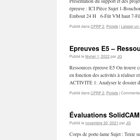
Présentation du support et des proje
épreuve : ICI Pièce Sujet 1-Bou
Embout 24 H 6-Fût VM haut 7-F
Publié dans
CPRP 2
,
Projets
|
Laisser un
Epreuves E5 – Resso
Publié le
février 1, 2022
par
JG
Ressources épreuve E5 On trouve ci-
en fonction des activités à réaliser e
ACTIVITE 1: Analyser le dossier d
Publié dans
CPRP 2
,
Projets
|
Commentai
Évaluations SolidCAM
Publié le
novembre 30, 2021
par
JG
Corps de porte-lame Sujet : Texte 