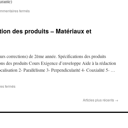
urante)
sur
mmentaires fermés
Évaluations
SolidCAM
1
tion des produits – Matériaux et
eurs corrections) de 2ème année. Spécifications des produits
ions des produits Cours Exigence d’enveloppe Aide à la rédaction
calisation 2- Parallélisme 3- Perpendicularité 4- Coaxialité 5- …
sur
es fermés
Cours
TS2
Articles plus récents
→
–
Spécification
des
produits
–
Matériaux