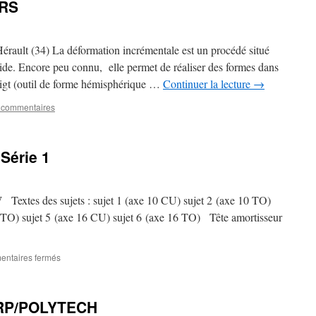
ERS
érault (34) La déformation incrémentale est un procédé situé
ide. Encore peu connu, elle permet de réaliser des formes dans
oigt (outil de forme hémisphérique …
Continuer la lecture
→
 commentaires
Série 1
 Textes des sujets : sujet 1 (axe 10 CU) sujet 2 (axe 10 TO)
2 TO) sujet 5 (axe 16 CU) sujet 6 (axe 16 TO) Tête amortisseur
sur
ntaires fermés
Mini
Projets
CPRP
PRP/POLYTECH
1