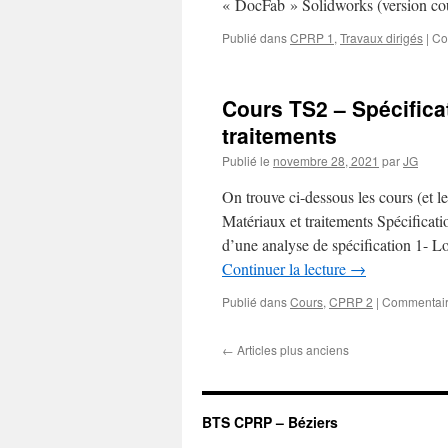
« DocFab » Solidworks (version co
Publié dans
CPRP 1
,
Travaux dirigés
|
Co
Cours TS2 – Spécifica
traitements
Publié le
novembre 28, 2021
par
JG
On trouve ci-dessous les cours (et l
Matériaux et traitements Spécificat
d’une analyse de spécification 1- Lo
Continuer la lecture
→
Publié dans
Cours
,
CPRP 2
|
Commentair
←
Articles plus anciens
BTS CPRP – Béziers