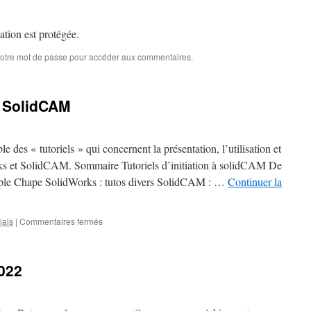
–
Série
1
cation est protégée.
votre mot de passe pour accéder aux commentaires.
/ SolidCAM
 des « tutoriels » qui concernent la présentation, l’utilisation et
orks et SolidCAM. Sommaire Tutoriels d’initiation à solidCAM De
xemple Chape SolidWorks : tutos divers SolidCAM : …
Continuer la
sur
ials
|
Commentaires fermés
Tutoriels
SolidWorks
/
022
SolidCAM