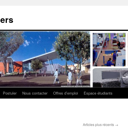
ers
Postuler
Nous contacter
Offres d’emploi
Espace étudiants
Articles plus récents
→