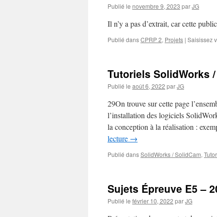
Publié le
novembre 9, 2023
par
JG
Il n’y a pas d’extrait, car cette publi
Publié dans
CPRP 2
,
Projets
|
Saisissez 
Tutoriels SolidWorks 
Publié le
août 6, 2022
par
JG
29On trouve sur cette page l’ensemble
l’installation des logiciels SolidW
la conception à la réalisation : e
lecture
→
Publié dans
SolidWorks / SolidCam
,
Tutor
Sujets Épreuve E5 – 2
Publié le
février 10, 2022
par
JG