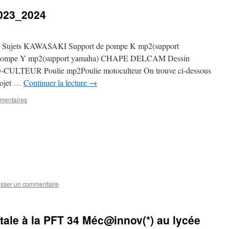
2023_2024
des Sujets KAWASAKI Support de pompe K mp2(support
pompe Y mp2(support yamaha) CHAPE DELCAM Dessin
LTEUR Poulie mp2Poulie motoculteur On trouve ci-dessous
projet …
Continuer la lecture
→
mentaires
isser un commentaire
ale à la PFT 34 Méc@innov(*) au lycée