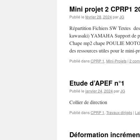
Mini projet 2 CPRP1 
Publié le
février 28, 2024
par
JG
Répartition Fichiers SW Textes 
kawasaki) YAMAHA Support de 
Chape mp2 chape POULIE MOTO-CU
des ressources utiles pour le mini-
Publié dans
CPRP 1
,
Mini-Projets
|
2 com
Etude d’APEF n°1
Publié le
janvier 24, 2024
par
JG
Collier de direction
Publié dans
CPRP 1
,
Travaux dirigés
|
La
Déformation incrément